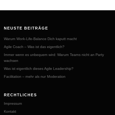
NEUSTE BEITRÄGE
Warum Work-Life-Balance Dich kaputt macht
Agile Coach – Was ist das eigentlich?
Immer wenn es unbequem wird: Warum Teams nicht an Party
wachsen
Was ist eigentlich dieses Agile Leadership?
Facilitation – mehr als nur Moderation
RECHTLICHES
Impressum
Kontakt