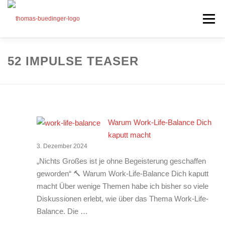
Zum
Inhalt
Menü
springen
Seminare
52 IMPULSE TEASER
Mein Angebot
Bonus
Beiträge
Warum Work-Life-Balance Dich
Über mich
kaputt macht
3. Dezember 2024
Presse
„Nichts Großes ist je ohne Begeisterung geschaffen
geworden“ 🔨 Warum Work-Life-Balance Dich kaputt
macht Über wenige Themen habe ich bisher so viele
Diskussionen erlebt, wie über das Thema Work-Life-
Balance. Die …