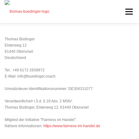
Zum
Inhalt
Menü
springen
Seminare
Thomas Büdinger
Mein Angebot
Elsterweg 12
61440 Oberursel
Bonus
Deutschland
Beiträge
Tel.: +49 6172 2658872
E-Mail: info@buedinger.coach
Über mich
Umsatzsteuer-Identifikationsnummer: DE304311077
Presse
Verantwortliche/r i.S.d. § 18 Abs. 2 MStV:
Thomas Büdinger, Elsterweg 12, 61440 Oberursel
Mitglied der Initiative "Fairness im Handel".
Nähere Informationen:
https://www.fairness-im-handel.de