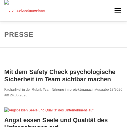
Zum
Inhalt
Menü
springen
Seminare
PRESSE
Mein Angebot
Bonus
Beiträge
Mit dem Safety Check psychologische
Über mich
Sicherheit im Team sichtbar machen
Presse
Fachartikel in der Rubrik
Teamführung
im
projektmagazin
Ausgabe 13/2026
am 24.06.2026
Angst essen Seele und Qualität des