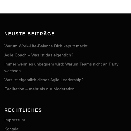
NEUSTE BEITRÄGE
Warum Work-Life-Balance Dich kaputt macht
Agile Coach – Was ist das eigentlich?
Immer wenn es unbequem wird: Warum Teams nicht an Party
wachsen
Was ist eigentlich dieses Agile Leadership?
Facilitation – mehr als nur Moderation
RECHTLICHES
Impressum
Kontakt