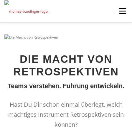
Zum
Inhalt
Menü
springen
Seminare
Mein Angebot
Bonus
DIE MACHT VON
Beiträge
RETROSPEKTIVEN
Über mich
Teams verstehen. Führung entwickeln.
Presse
Hast Du Dir schon einmal überlegt, welch
mächtiges Instrument Retrospektiven sein
können?