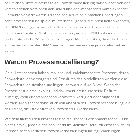
beruflichen Umfeld Interesse an Prozessmodellierung hatten, aber von den
verschiedenen Versionen der BPMN und der wachsenden Komplexität der
Elemente verwirrt waren. Es scheint auch keine einfachen Erklärungen
oder praxisnahen Beispiele im Internet zu geben, die ihnen helfen konnten,
die BPMN richtig anzuwenden. Deshalb möchte ich dir und anderen
Interessierten diese Artikelreihe anbieten, um die BPMN auf eine einfache
und verständliche Weise näherzubringen. Mein Ziel ist es, dass du dich in
kürzester Zeit mit der BPMN vertraut machen und sie problemlos nutzen
kannst.
Warum Prozessmodellierung?
Viele Unternehmen haben implizite und undokumentierte Prozesse, deren
Schwachstellen verborgen sind. Erst durch das Modellieren werden diese
Schwachstellen sichtbar und liegen „schwarz auf weiß“ vor. Wenn der
Prozess erst einmal explizit und dokumentiert ist und seine Defizite
aufzeigt, kann er entsprechend verworfen, korrigiert oder angepasst
werden. Man spricht dabei auch von analytischer Prozessbeschreibung, die
dazu dient, die Effektivität von Prozessen zu verbessern.
Wie detailliert du den Prozess festhältst, ist eher Geschmackssache. Es ist
nicht sinnvoll, jeden einzelnen Schritt im kleinsten Detail zu erfassen, da im
Rahmen kontinuierlicher Prozessverbesserungen häufig Änderungen