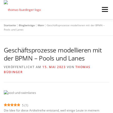
Zum
Inhalt
Menü
springen
Seminare
Startseite
>
Blogbeiträge
>
Main
>
Geschäftsprozesse modellieren mit der BPMN –
Pools und Lanes
Mein Angebot
Bonus
Geschäftsprozesse modellieren mit
Beiträge
der BPMN – Pools und Lanes
Über mich
VERÖFFENTLICHT AM
15. MAI 2023
VON
THOMAS
BÜDINGER
Presse
5
(
1
)
Die Idee für diese Artikelreihe entstand, weil einige Leute in meinem