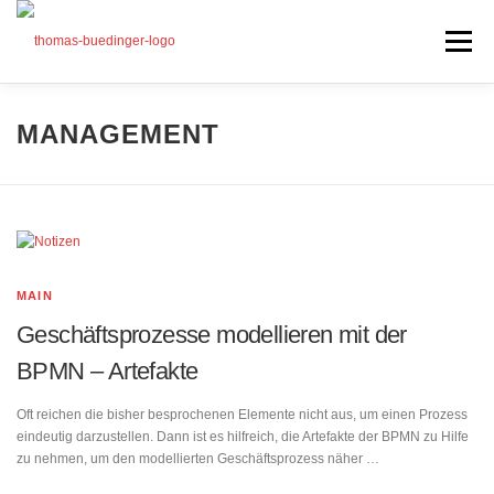
Zum
Inhalt
Menü
springen
Seminare
MANAGEMENT
Mein Angebot
Bonus
Beiträge
Über mich
MAIN
Presse
Geschäftsprozesse modellieren mit der
BPMN – Artefakte
Oft reichen die bisher besprochenen Elemente nicht aus, um einen Prozess
eindeutig darzustellen. Dann ist es hilfreich, die Artefakte der BPMN zu Hilfe
zu nehmen, um den modellierten Geschäftsprozess näher …