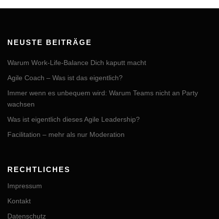
NEUSTE BEITRÄGE
Warum Work-Life-Balance Dich kaputt macht
Agile Coach – Was ist das eigentlich?
Immer wenn es unbequem wird: Warum Teams nicht an Party
wachsen
Was ist eigentlich dieses Agile Leadership?
Facilitation – mehr als nur Moderation
RECHTLICHES
Impressum
Kontakt
Datenschutz