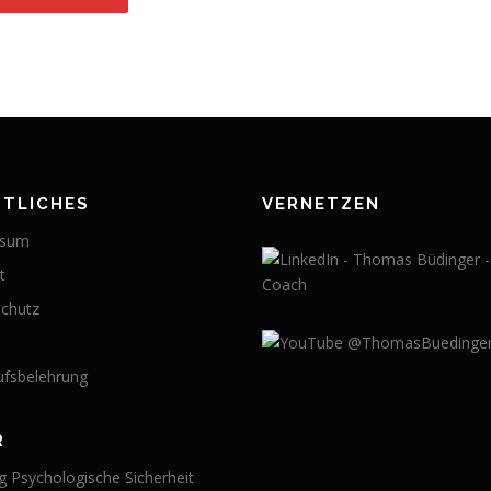
HTLICHES
VERNETZEN
ssum
t
chutz
ufsbelehrung
R
g Psychologische Sicherheit