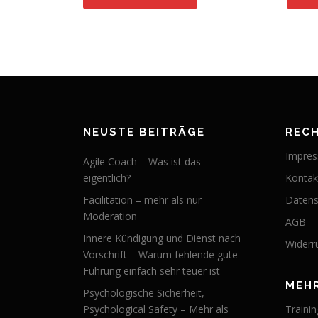
NEUSTE BEITRÄGE
REC
Impre
Agile Coach – Was ist das
eigentlich?
Kontak
Facilitation – mehr als nur
Datens
Moderation
AGB
Innere Kündigung und Dienst nach
Widerr
Vorschrift – Warum fehlende gute
Führung einfach sehr teuer ist
MEH
Psychologische Sicherheit,
Psychological Safety – Mehr als
Trainin