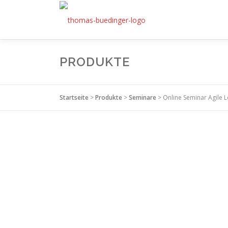
Zum
Inhalt
springen
PRODUKTE
Startseite
>
Produkte
>
Seminare
>
Online Seminar Agile 