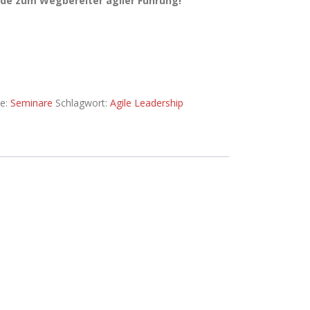
rde zum Wegbereiter agiler Führung!
ie:
Seminare
Schlagwort:
Agile Leadership