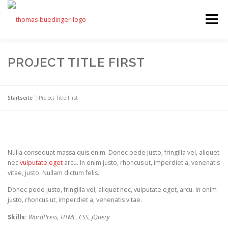
Zum
Inhalt
Menü
springen
Seminare
PROJECT TITLE FIRST
Mein Angebot
Bonus
Startseite
>
Project Title First
Beiträge
Über mich
Presse
Nulla consequat massa quis enim. Donec pede justo, fringilla vel, aliquet
nec
vulputate eget
arcu. In enim justo, rhoncus ut, imperdiet a, venenatis
vitae, justo. Nullam dictum felis.
Donec pede justo, fringilla vel, aliquet nec, vulputate eget, arcu. In enim
justo, rhoncus ut, imperdiet a, venenatis vitae.
Skills:
WordPress, HTML, CSS, jQuery