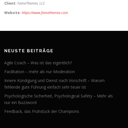
Client:
FameThemes, LLC
Website:
https://www.famethemes.com
NEUSTE BEITRÄGE
Agile Coach – Was ist das eigentlich?
Facilitation – mehr als nur Moderation
Innere Kündigung und Dienst nach Vorschrift – Warum
fehlende gute Führung einfach sehr teuer ist
Psychologische Sicherheit, Psychological Safety – Mehr als
nur ein Buzzword
Feedback, das Frühstück der Champions