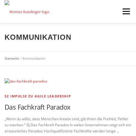
Zum
Inhalt
Menü
springen
Seminare
KOMMUNIKATION
Mein Angebot
Bonus
Startseite
>
Kommunikation
Beiträge
Über mich
Presse
52 IMPULSE ZU AGILE LEADERSHIP
Das Fachkraft Paradox
„Wenn du willst, dass Menschen kreativ sind, gib ihnen die Freiheit, Fehler
zu machen.“ 🤔 Das Fachkraft Paradox In vielen Unternehmen zeigt sich ein
erstaunliches Paradox: Hochqualifizierte Fachkräfte werden lange …