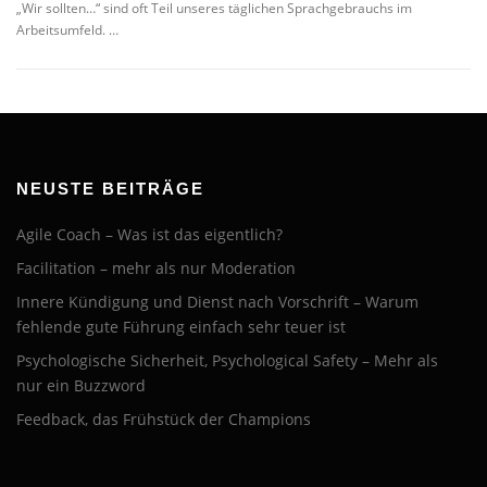
„Wir sollten…“ sind oft Teil unseres täglichen Sprachgebrauchs im
Arbeitsumfeld. …
NEUSTE BEITRÄGE
Agile Coach – Was ist das eigentlich?
Facilitation – mehr als nur Moderation
Innere Kündigung und Dienst nach Vorschrift – Warum
fehlende gute Führung einfach sehr teuer ist
Psychologische Sicherheit, Psychological Safety – Mehr als
nur ein Buzzword
Feedback, das Frühstück der Champions