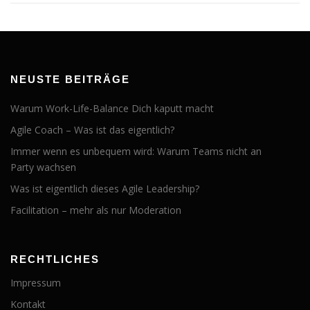
NEUSTE BEITRÄGE
Warum Work-Life-Balance Dich kaputt macht
Agile Coach – Was ist das eigentlich?
Immer wenn es unbequem wird: Warum Teams nicht an
Party wachsen
Was ist eigentlich dieses Agile Leadership?
Facilitation – mehr als nur Moderation
RECHTLICHES
Impressum
Kontakt