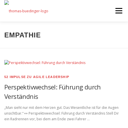
Zum
Inhalt
Menü
springen
Seminare
EMPATHIE
Mein Angebot
Bonus
Beiträge
Über mich
52 IMPULSE ZU AGILE LEADERSHIP
Presse
Perspektivwechsel: Führung durch
Verständnis
„Man sieht nur mit dem Herzen gut. Das Wesentliche ist für die Augen
unsichtbar.“ 👀 Perspektivwechsel: Führung durch Verständnis Stell Dir
ein Radrennen vor, bei dem am Ende zwei Fahrer …