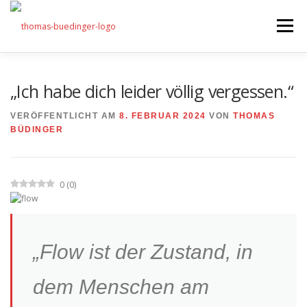
Zum
Inhalt
Menü
springen
Seminare
„Ich habe dich leider völlig vergessen.“
Mein Angebot
VERÖFFENTLICHT AM
8. FEBRUAR 2024
VON
THOMAS
Bonus
BÜDINGER
Beiträge
Über mich
0
(
0
)
Presse
„Flow ist der Zustand, in
dem Menschen am