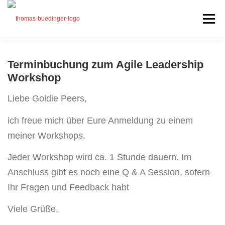
Zum
Inhalt
Menü
springen
Seminare
Terminbuchung zum Agile Leadership
Mein Angebot
Workshop
Bonus
Liebe Goldie Peers,
Beiträge
ich freue mich über Eure Anmeldung zu einem
Über mich
meiner Workshops.
Presse
Jeder Workshop wird ca. 1 Stunde dauern. Im
Anschluss gibt es noch eine Q & A Session, sofern
Ihr Fragen und Feedback habt
Viele Grüße,