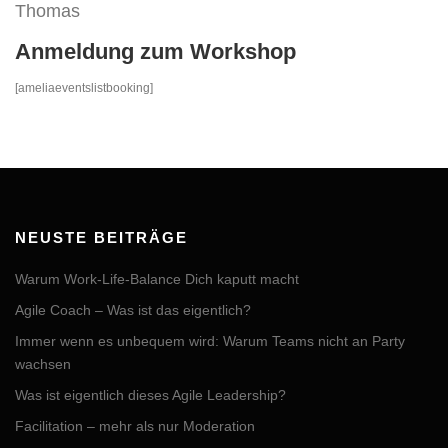
Thomas
Anmeldung zum Workshop
[ameliaeventslistbooking]
NEUSTE BEITRÄGE
Warum Work-Life-Balance Dich kaputt macht
Agile Coach – Was ist das eigentlich?
Immer wenn es unbequem wird: Warum Teams nicht an Party
wachsen
Was ist eigentlich dieses Agile Leadership?
Facilitation – mehr als nur Moderation