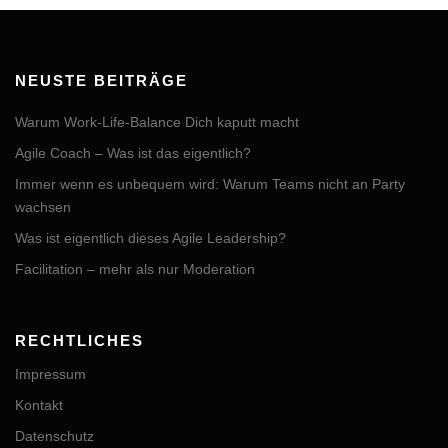
NEUSTE BEITRÄGE
Warum Work-Life-Balance Dich kaputt macht
Agile Coach – Was ist das eigentlich?
Immer wenn es unbequem wird: Warum Teams nicht an Party
wachsen
Was ist eigentlich dieses Agile Leadership?
Facilitation – mehr als nur Moderation
RECHTLICHES
Impressum
Kontakt
Datenschutz