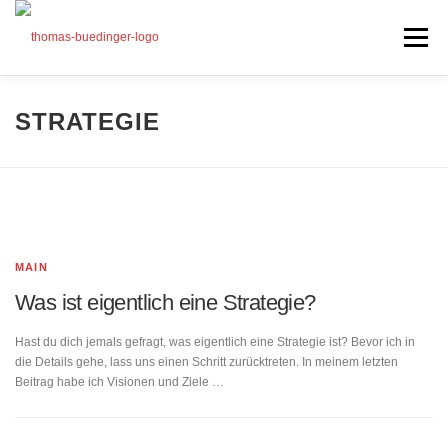
Zum
Inhalt
Menü
springen
Seminare
STRATEGIE
Mein Angebot
Bonus
Beiträge
Über mich
MAIN
Presse
Was ist eigentlich eine Strategie?
Hast du dich jemals gefragt, was eigentlich eine Strategie ist? Bevor ich in
die Details gehe, lass uns einen Schritt zurücktreten. In meinem letzten
Beitrag habe ich Visionen und Ziele …