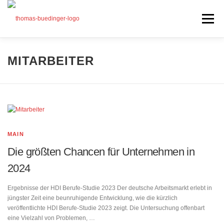
Zum
Inhalt
Menü
springen
Seminare
MITARBEITER
Mein Angebot
Bonus
Beiträge
Über mich
MAIN
Presse
Die größten Chancen für Unternehmen in
2024
Ergebnisse der HDI Berufe-Studie 2023 Der deutsche Arbeitsmarkt erlebt in
jüngster Zeit eine beunruhigende Entwicklung, wie die kürzlich
veröffentlichte HDI Berufe-Studie 2023 zeigt. Die Untersuchung offenbart
eine Vielzahl von Problemen, …