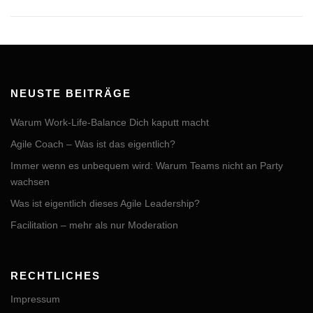
NEUSTE BEITRÄGE
Warum Work-Life-Balance Dich kaputt macht
Agile Coach – Was ist das eigentlich?
Immer wenn es unbequem wird: Warum Teams nicht an Party
wachsen
Was ist eigentlich dieses Agile Leadership?
Facilitation – mehr als nur Moderation
RECHTLICHES
Impressum