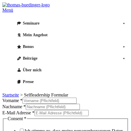
Zum
Inhalt
Menü
springen
Seminare
Mein Angebot
Bonus
Beiträge
Über mich
Presse
Startseite
>
Selfleadership Formular
Vorname
*
Nachname
*
E-Mail Adresse
*
Consent
*
Ich stimme zu, dass meine personenbezogenen Daten