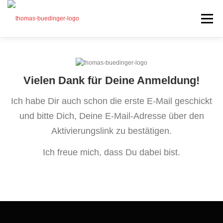
Zum
Inhalt
Menü
springen
Seminare
Mein Angebot
Vielen Dank für Deine Anmeldung!
Bonus
Ich habe Dir auch schon die erste E-Mail geschickt
Beiträge
und bitte Dich, Deine E-Mail-Adresse über den
Über mich
Aktivierungslink zu bestätigen.
Presse
Ich freue mich, dass Du dabei bist.